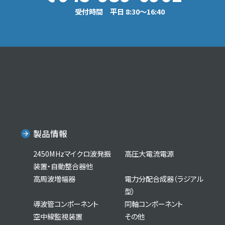
受付時間 平日 8:30〜16:40
製品情報
2450MHzマイクロ波発振
高圧大電流電源
装置・自動整合器他
高周波増幅器
電力分配合成器（ラジアル
型）
導波管コンポーネント
同軸コンポーネント
空中線監視装置
その他