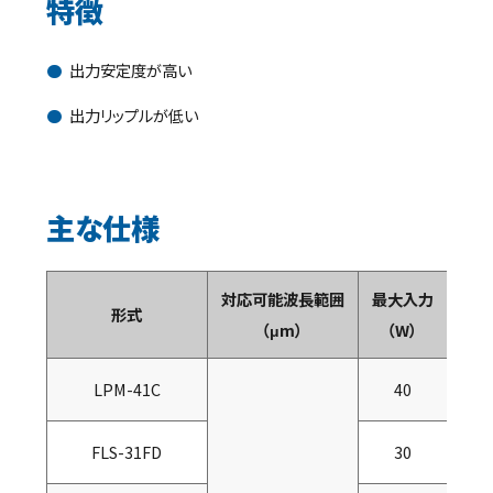
特徴
出力安定度が高い
出力リップルが低い
主な仕様
対応可能波長範囲
最大入力
最大
形式
（μm）
（W）
（W
LPM-41C
40
FLS-31FD
30