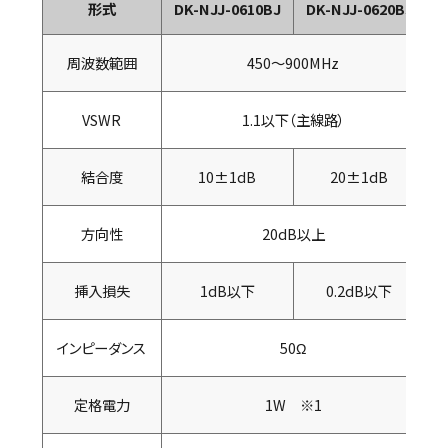
形式
DK-NJJ-0610BJ
DK-NJJ-0620BJ
周波数範囲
450～900MHz
VSWR
1.1以下（主線路）
結合度
10±1dB
20±1dB
方向性
20dB以上
挿入損失
1dB以下
0.2dB以下
インピーダンス
50Ω
定格電力
1W ※1