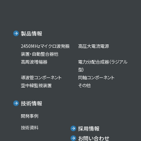
製品情報
2450MHzマイクロ波発振
高圧大電流電源
装置・自動整合器他
高周波増幅器
電力分配合成器（ラジアル
型）
導波管コンポーネント
同軸コンポーネント
空中線監視装置
その他
技術情報
開発事例
技術資料
採用情報
お問い合わせ