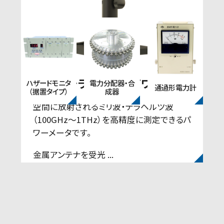
その他
ヘル
ミリ波・テラヘルツ波パワーメータ
ハザードモニタ
電力分配器・合
メー
通過形電力計
（据置タイプ）
成器
波
空間に放射されるミリ波・テラヘルツ波
（100GHz～1THz）を高精度に測定できるパ
ワーメータです。
金属アンテナを受光 ...