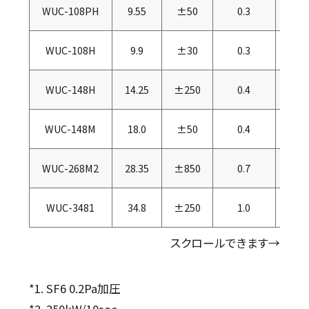
WUC-108PH
9.55
±50
0.3
2
WUC-108H
9.9
±30
0.3
2
WUC-148H
14.25
±250
0.4
2
WUC-148M
18.0
±50
0.4
2
WUC-268M2
28.35
±850
0.7
2
WUC-3481
34.8
±250
1.0
2
スクロールできます→
*1. SF6 0.2Pa加圧