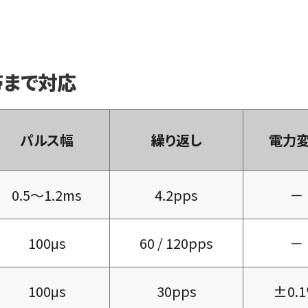
 帯まで対応
パルス幅
繰り返し
電力
0.5～1.2ms
4.2pps
－
100μs
60 / 120pps
－
100μs
30pps
±0.