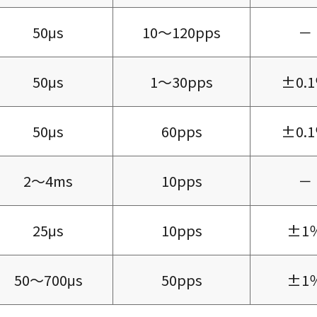
50μs
10～120pps
－
50μs
1～30pps
±0.
50μs
60pps
±0.
2～4ms
10pps
－
25μs
10pps
±1
50～700μs
50pps
±1