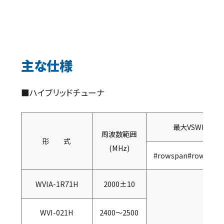
主な仕様
■ハイブリッドチューナ
最大VSWR
周波数範囲
形 式
(MHz)
#rowspan#rowspan
WVIA-1R71H
2000±10
WVI-021H
2400～2500