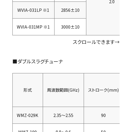
2.0
WVIA-031LP ※1
2856±10
WVIA-031MP ※1
3000±10
スクロールできます→
■ダブルスラグチューナ
形式
周波数範囲(GHz)
ストローク(mm)
使
WMZ-029K
2.35～2.55
90
WMZ-109
8.8～9.6
50